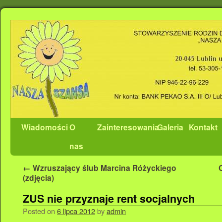
Wiadomości
O
Zainteresowania
Galeria
Kontakt
nas
←
Wzruszający ślub Marcina Różyckiego
(zdjęcia)
ZUS nie przyznaje rent socjalnych
Posted on
6 lipca 2012
by
admin