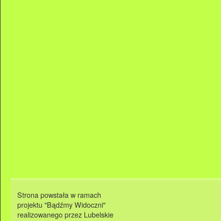
Strona powstała w ramach
projektu "Bądźmy Widoczni"
realizowanego przez Lubelskie