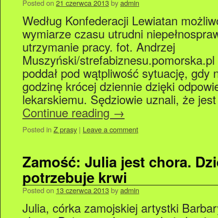
Posted on
21 czerwca 2013
by
admin
Według Konfederacji Lewiatan możli
wymiarze czasu utrudni niepełnospraw
utrzymanie pracy. fot. Andrzej
Muszyński/strefabiznesu.pomorska.pl
poddał pod wątpliwość sytuację, gdy 
godzinę krócej dziennie dzięki odpow
lekarskiemu. Sędziowie uznali, że jes
Continue reading
→
Posted in
Z prasy
|
Leave a comment
Zamość: Julia jest chora. D
potrzebuje krwi
Posted on
13 czerwca 2013
by
admin
Julia, córka zamojskiej artystki Barba