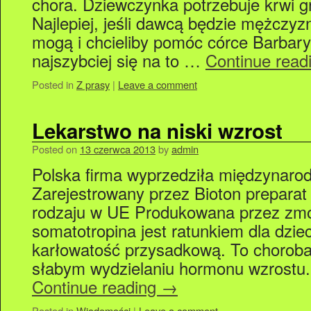
chora. Dziewczynka potrzebuje krwi g
Najlepiej, jeśli dawcą będzie mężczyz
mogą i chcieliby pomóc córce Barbary
najszybciej się na to …
Continue read
Posted in
Z prasy
|
Leave a comment
Lekarstwo na niski wzrost
Posted on
13 czerwca 2013
by
admin
Polska firma wyprzedziła międzynaro
Zarejestrowany przez Bioton preparat
rodzaju w UE Produkowana przez zm
somatotropina jest ratunkiem dla dziec
karłowatość przysadkową. To choroba
słabym wydzielaniu hormonu wzrostu.
Continue reading
→
Posted in
Wiadomości
|
Leave a comment