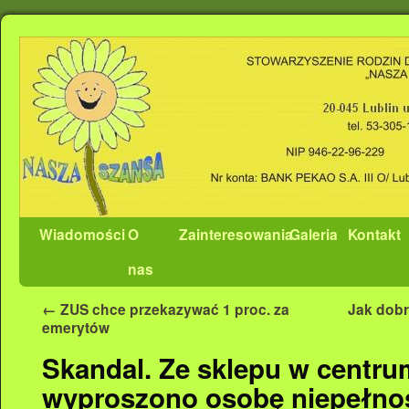
Wiadomości
O
Zainteresowania
Galeria
Kontakt
nas
←
ZUS chce przekazywać 1 proc. za
Jak dobr
emerytów
Skandal. Ze sklepu w centr
wyproszono osobę niepełno