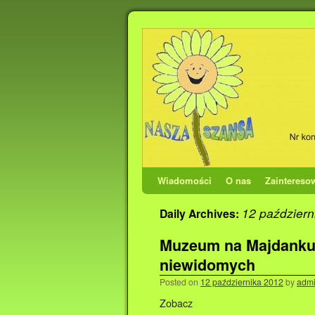
Wiadomości
O nas
Zaintereso
12 październ
Daily Archives:
Muzeum na Majdanku:
niewidomych
Posted on
12 października 2012
by
adm
Zobacz